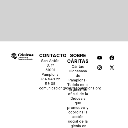
Y
I
F
X
CONTACTO
SOBRE
o
n
a
-
San Antón
CÁRITAS
u
s
c
t
8, 1º
Cáritas
t
t
e
w
31001
Diocesana
u
a
b
i
Pamplona
de
b
g
o
t
+34 948 22
Pamplona-
e
r
o
t
59 09
Tudela es el
comunicacion@caritaspamplona.org
a
k
e
organismo
m
r
oficial de la
Diócesis
que
promueve y
coordina la
acción
social de la
Iglesia en