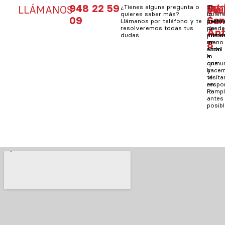
948 22 59
C/
¿Tienes alguna pregunta o
Si
Mai
Si
LLÁMANOS
VIS
ES
quieres saber más?
quier
lo
09
Sa
Llámanos por teléfono y te
saber
prefie
resolveremos todas tus
de
pued
An
dudas.
prime
mand
8
mano
un
todo
email
lo
a
que
comun
hacem
y
visít
te
en
resp
Pampl
lo
antes
posibl