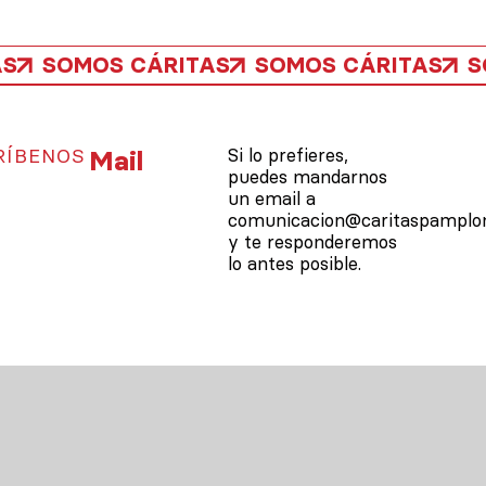
AS
SOMOS CÁRITAS
SOMOS CÁRITAS
S
RÍBENOS
Mail
Si lo prefieres,
puedes mandarnos
un email a
comunicacion@caritaspamplon
y te responderemos
lo antes posible.