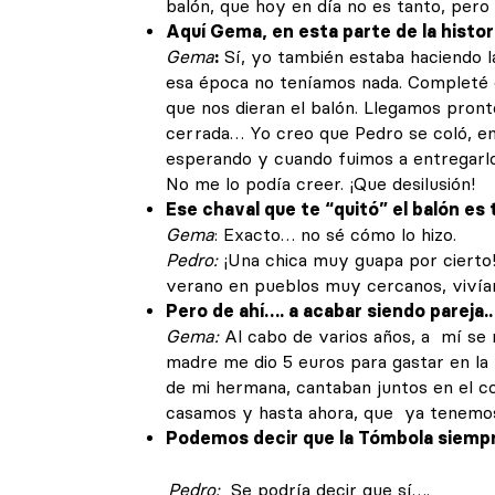
balón, que hoy en día no es tanto, pero 
Aquí Gema, en esta parte de la histor
Gema
:
Sí, yo también estaba haciendo l
esa época no teníamos nada. Completé 
que nos dieran el balón. Llegamos pron
cerrada… Yo creo que Pedro se coló, en
esperando y cuando fuimos a entregarlo
No me lo podía creer. ¡Que desilusión!
Ese chaval que te “quitó” el balón es
Gema
: Exacto… no sé cómo lo hizo.
Pedro:
¡Una chica muy guapa por ciert
verano en pueblos muy cercanos, vivía
Pero de ahí…. a acabar siendo pareja..
Gema:
Al cabo de varios años, a mí se
madre me dio 5 euros para gastar en la
de mi hermana, cantaban juntos en el c
casamos y hasta ahora, que ya tenemos 5
Podemos decir que la Tómbola siemp
Pedro:
Se podría decir que sí….