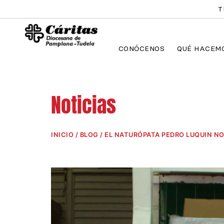
Ir
T
al
contenido
CONÓCENOS
QUÉ HACEM
Noticias
INICIO
/
BLOG
/ EL NATURÓPATA PEDRO LUQUIN N