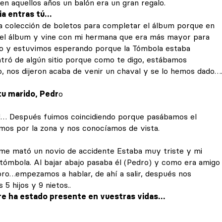
en aquellos años un balón era un gran regalo.
ia entras tú…
a colección de boletos para completar el álbum porque en
el álbum y vine con mi hermana que era más mayor para
to y estuvimos esperando porque la Tómbola estaba
tró de algún sitio porque como te digo, estábamos
, nos dijeron acaba de venir un chaval y se lo hemos dado…
 tu marido, Pedr
o
o!… Después fuimos coincidiendo porque pasábamos el
mos por la zona y nos conocíamos de vista.
 me mató un novio de accidente Estaba muy triste y mi
 tómbola. Al bajar abajo pasaba él (Pedro) y como era amigo
oro…empezamos a hablar, de ahí a salir, después nos
 hijos y 9 nietos..
re ha estado presente en vuestras vidas…