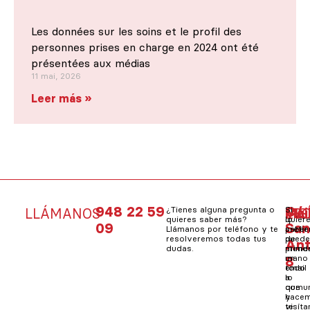
Les données sur les soins et le profil des
personnes prises en charge en 2024 ont été
présentées aux médias
11 mai, 2026
Leer más »
948 22 59
C/
¿Tienes alguna pregunta o
Si
Mai
Si
LLÁMANOS
VIS
ES
quieres saber más?
quier
lo
09
Sa
Llámanos por teléfono y te
saber
prefie
resolveremos todas tus
de
pued
An
dudas.
prime
mand
8
mano
un
todo
email
lo
a
que
comun
hacem
y
visít
te