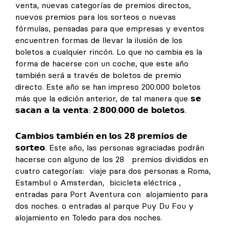
venta, nuevas categorías de premios directos,
nuevos premios para los sorteos o nuevas
fórmulas, pensadas para que empresas y eventos
encuentren formas de llevar la ilusión de los
boletos a cualquier rincón. Lo que no cambia es la
forma de hacerse con un coche, que este año
también será a través de boletos de premio
directo. Este año se han impreso 200.000 boletos
más que la edición anterior, de tal manera que 𝘀𝗲
𝘀𝗮𝗰𝗮𝗻 𝗮 𝗹𝗮 𝘃𝗲𝗻𝘁𝗮: 𝟮.𝟴𝟬𝟬.𝟬𝟬𝟬 𝗱𝗲 𝗯𝗼𝗹𝗲𝘁𝗼𝘀.
𝗖𝗮𝗺𝗯𝗶𝗼𝘀 𝘁𝗮𝗺𝗯𝗶𝗲́𝗻 𝗲𝗻 𝗹𝗼𝘀 𝟮𝟴 𝗽𝗿𝗲𝗺𝗶𝗼𝘀 𝗱𝗲
𝘀𝗼𝗿𝘁𝗲𝗼
. Este año, las personas agraciadas podrán
hacerse con alguno de los 28 premios divididos en
cuatro categorías: viaje para dos personas a Roma,
Estambul o Amsterdan, bicicleta eléctrica ,
entradas para Port Aventura con alojamiento para
dos noches. o entradas al parque Puy Du Fou y
alojamiento en Toledo para dos noches.