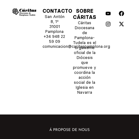
Y
I
F
X
CONTACTO
SOBRE
o
n
a
-
San Antón
CÁRITAS
u
s
c
t
8, 1º
Cáritas
t
t
e
w
31001
Diocesana
u
a
b
i
Pamplona
de
b
g
o
t
+34 948 22
Pamplona-
e
r
o
t
59 09
Tudela es el
comunicacion@caritaspamplona.org
a
k
e
organismo
m
r
oficial de la
Diócesis
que
promueve y
coordina la
acción
social de la
Iglesia en
Navarra
Á PROPOSE DE NOUS