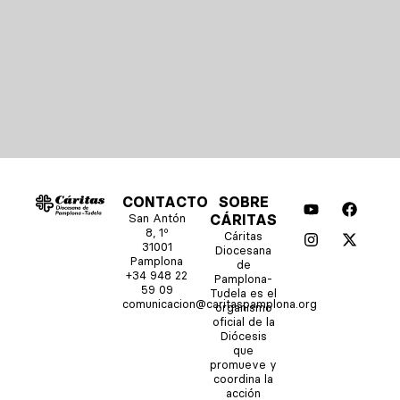
Y
I
F
X
CONTACTO
SOBRE
o
n
a
-
San Antón
CÁRITAS
u
s
c
t
8, 1º
Cáritas
t
t
e
w
31001
Diocesana
u
a
b
i
Pamplona
de
b
g
o
t
+34 948 22
Pamplona-
e
r
o
t
59 09
Tudela es el
comunicacion@caritaspamplona.org
a
k
e
organismo
m
r
oficial de la
Diócesis
que
promueve y
coordina la
acción