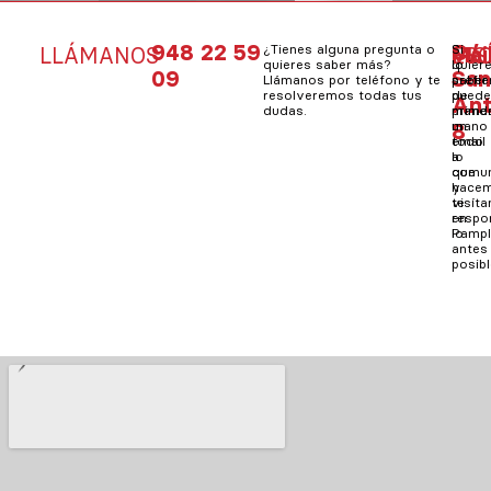
948 22 59
C/
¿Tienes alguna pregunta o
Si
Mai
Si
LLÁMANOS
VIS
ES
quieres saber más?
quier
lo
09
Sa
Llámanos por teléfono y te
saber
prefie
resolveremos todas tus
de
pued
An
dudas.
prime
mand
8
mano
un
todo
email
lo
a
que
comun
hacem
y
visít
te
en
resp
Pampl
lo
antes
posibl