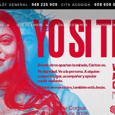
LÈF. GENERAL :
948 225 909
· CITA ACOGIDA :
608 608 
OS
QUÉ DECIMOS
DÓNDE ESTAMOS
TRANSPAR