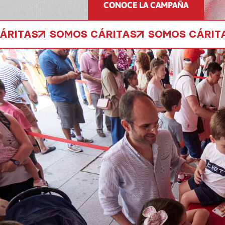
CONOCE LA CAMPAÑA
ÁRITAS
SOMOS CÁRITAS
SOMOS CÁRIT