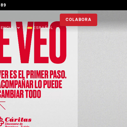
089
COLABORA
ENCIA
ESPAÑOL