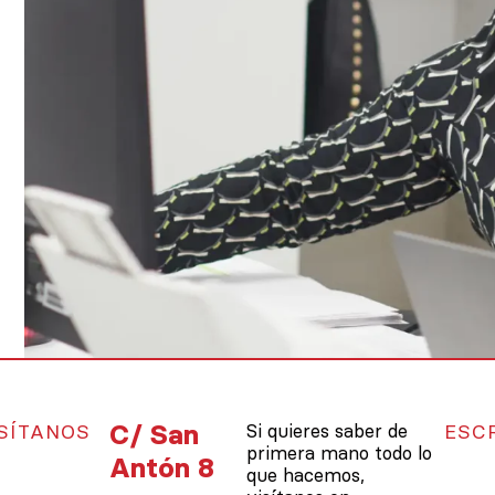
C/ San
SÍTANOS
Si quieres saber de
ESC
primera mano todo lo
Antón 8
que hacemos,