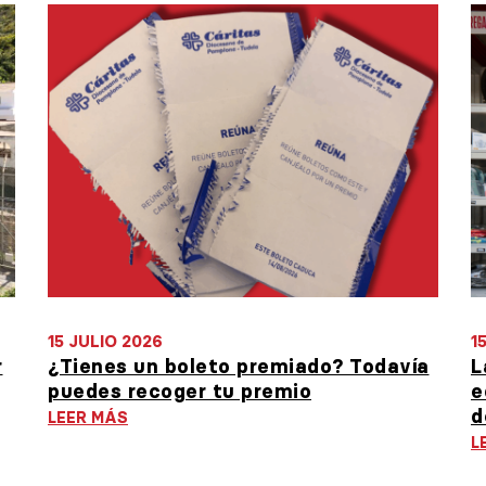
15 JULIO 2026
1
r
¿Tienes un boleto premiado? Todavía
L
puedes recoger tu premio
e
d
LEER MÁS
L