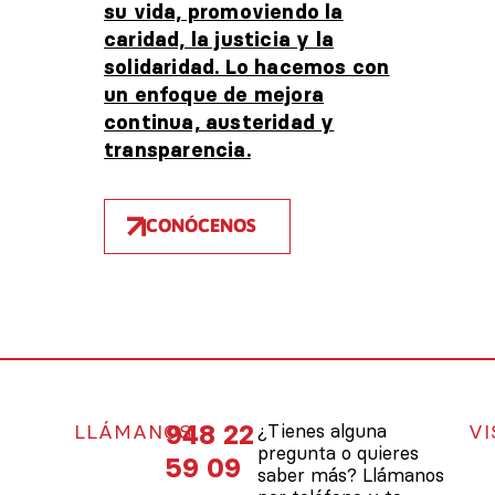
su vida, promoviendo la
caridad, la justicia y la
solidaridad. Lo hacemos con
un enfoque de mejora
continua, austeridad y
transparencia.
CONÓCENOS
948 22
LLÁMANOS
¿Tienes alguna
VI
pregunta o quieres
59 09
saber más? Llámanos