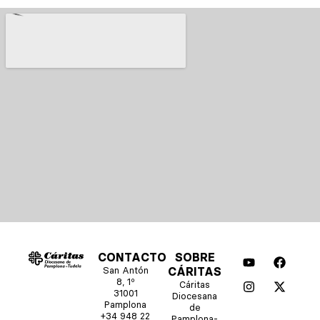
Y
I
F
X
CONTACTO
SOBRE
o
n
a
-
San Antón
CÁRITAS
u
s
c
t
8, 1º
Cáritas
t
t
e
w
31001
Diocesana
u
a
b
i
Pamplona
de
b
g
o
t
+34 948 22
Pamplona-