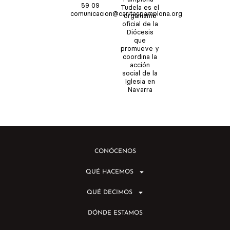
e
r
o
t
59 09
Tudela es el
comunicacion@caritaspamplona.org
a
k
e
organismo
m
r
oficial de la
Diócesis
que
promueve y
coordina la
acción
social de la
Iglesia en
Navarra
CONÓCENOS
QUÉ HACEMOS
QUÉ DECIMOS
DÓNDE ESTAMOS