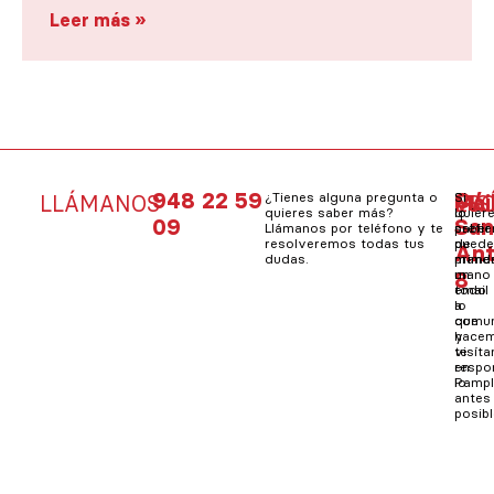
Leer más »
948 22 59
C/
¿Tienes alguna pregunta o
Si
Mai
Si
LLÁMANOS
VIS
ES
quieres saber más?
quier
lo
09
Sa
Llámanos por teléfono y te
saber
prefie
resolveremos todas tus
de
pued
An
dudas.
prime
mand
8
mano
un
todo
email
lo
a
que
comun
hacem
y
visít
te
en
resp
Pampl
lo
antes
posibl