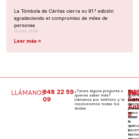
La Tómbola de Cáritas cierra su 81.ª edición
agradeciendo el compromiso de miles de
personas
15 julio, 2026
Leer más »
948 22 59
C/
¿Tienes alguna pregunta o
Si
Mai
Si
LLÁMANOS
VIS
ES
quieres saber más?
quier
lo
09
Sa
Llámanos por teléfono y te
saber
prefie
resolveremos todas tus
de
pued
An
dudas.
prime
mand
8
mano
un
todo
email
lo
a
que
comun
hacem
y
visít
te
en
resp