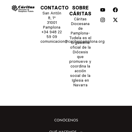
Y
I
F
X
CONTACTO
SOBRE
o
n
a
-
San Antón
CÁRITAS
u
s
c
t
8, 1º
Cáritas
t
t
e
w
31001
Diocesana
u
a
b
i
Pamplona
de
b
g
o
t
+34 948 22
Pamplona-
e
r
o
t
59 09
Tudela es el
comunicacion@caritaspamplona.org
a
k
e
organismo
m
r
oficial de la
Diócesis
que
promueve y
coordina la
acción
social de la
Iglesia en
Navarra
CONÓCENOS