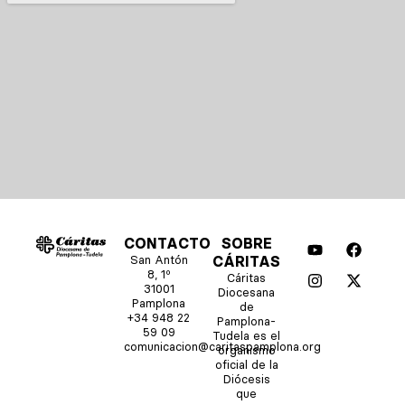
Y
I
F
X
CONTACTO
SOBRE
o
n
a
-
San Antón
CÁRITAS
u
s
c
t
8, 1º
Cáritas
t
t
e
w
31001
Diocesana
u
a
b
i
Pamplona
de
b
g
o
t
+34 948 22
Pamplona-
e
r
o
t
59 09
Tudela es el
comunicacion@caritaspamplona.org
a
k
e
organismo
m
r
oficial de la
Diócesis
que