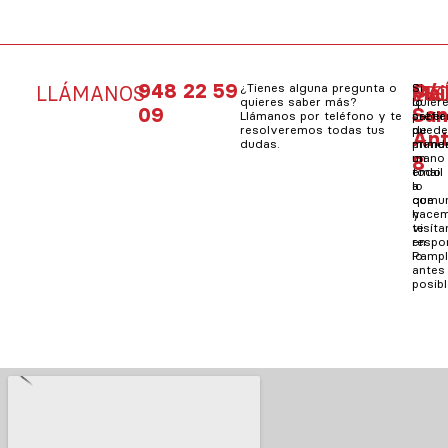
948 22 59
C/
¿Tienes alguna pregunta o
Si
Mai
Si
LLÁMANOS
VIS
ES
quieres saber más?
quier
lo
09
Sa
Llámanos por teléfono y te
saber
prefie
resolveremos todas tus
de
pued
An
dudas.
prime
mand
8
mano
un
todo
email
lo
a
que
comun
hacem
y
visít
te
en
resp
Pampl
lo
antes
posibl