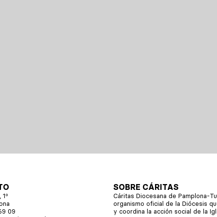
TO
SOBRE CÁRITAS
 1º
Cáritas Diocesana de Pamplona-Tu
ona
organismo oficial de la Diócesis 
59 09
y coordina la acción social de la Ig