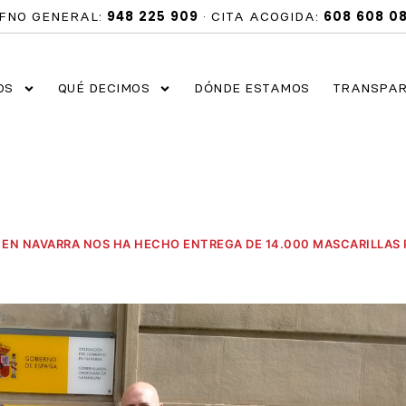
FNO GENERAL:
948 225 909
· CITA ACOGIDA:
608 608 0
OS
QUÉ DECIMOS
DÓNDE ESTAMOS
TRANSPAR
 EN NAVARRA NOS HA HECHO ENTREGA DE 14.000 MASCARILLAS 