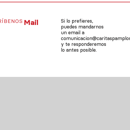
RÍBENOS
Mail
Si lo prefieres,
puedes mandarnos
un email a
comunicacion@caritaspamplon
y te responderemos
lo antes posible.