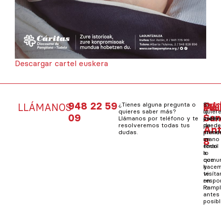
Descargar cartel euskera
948 22 59
C/
¿Tienes alguna pregunta o
Si
Mai
Si
LLÁMANOS
VIS
ES
quieres saber más?
quier
lo
09
Sa
Llámanos por teléfono y te
saber
prefie
resolveremos todas tus
de
pued
An
dudas.
prime
mand
8
mano
un
todo
email
lo
a
que
comun
hacem
y
visít
te
en
resp
Pampl
lo
antes
posibl