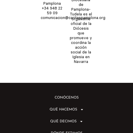
u
a
b
i
Pamplona
de
b
g
o
t
+34 948 22
Pamplona-
e
r
o
t
59 09
Tudela es el
comunicacion@caritaspamplona.org
a
k
e
organismo
m
r
oficial de la
Diócesis
que
promueve y
coordina la
acción
social de la
Iglesia en
Navarra
CONÓCENOS
QUÉ HACEMOS
QUÉ DECIMOS