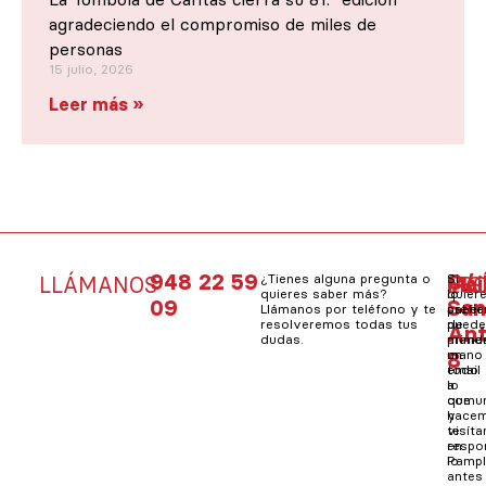
agradeciendo el compromiso de miles de
personas
15 julio, 2026
Leer más »
948 22 59
C/
¿Tienes alguna pregunta o
Si
Mai
Si
LLÁMANOS
VIS
ES
quieres saber más?
quier
lo
09
Sa
Llámanos por teléfono y te
saber
prefie
resolveremos todas tus
de
pued
An
dudas.
prime
mand
8
mano
un
todo
email
lo
a
que
comun
hacem
y
visít
te
en
resp
Pampl
lo
antes