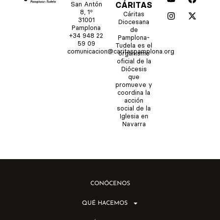
o
n
a
-
San Antón
CÁRITAS
u
s
c
t
8, 1º
Cáritas
t
t
e
w
31001
Diocesana
u
a
b
i
Pamplona
de
b
g
o
t
+34 948 22
Pamplona-
e
r
o
t
59 09
Tudela es el
comunicacion@caritaspamplona.org
a
k
e
organismo
m
r
oficial de la
Diócesis
que
promueve y
coordina la
acción
social de la
Iglesia en
Navarra
CONÓCENOS
QUÉ HACEMOS