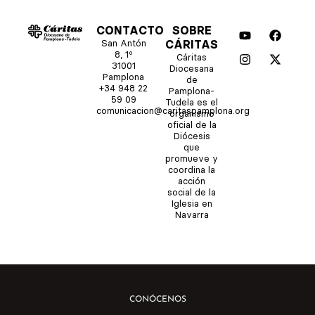
Y
I
F
X
CONTACTO
SOBRE
o
n
a
-
San Antón
CÁRITAS
u
s
c
t
8, 1º
Cáritas
t
t
e
w
31001
Diocesana
u
a
b
i
Pamplona
de
b
g
o
t
+34 948 22
Pamplona-
e
r
o
t
59 09
Tudela es el
comunicacion@caritaspamplona.org
a
k
e
organismo
m
r
oficial de la
Diócesis
que
promueve y
coordina la
acción
social de la
Iglesia en
Navarra
CONÓCENOS