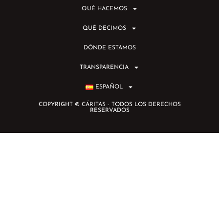
QUÉ HACEMOS
QUÉ DECIMOS
DÓNDE ESTAMOS
TRANSPARENCIA
ESPAÑOL
COPYRIGHT © CÁRITAS - TODOS LOS DERECHOS
RESERVADOS