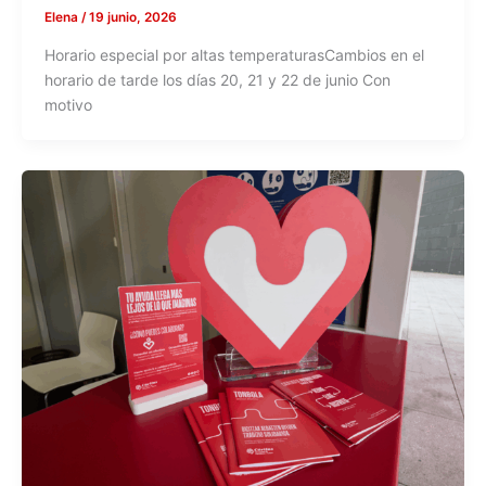
Elena
/
19 junio, 2026
Horario especial por altas temperaturasCambios en el
horario de tarde los días 20, 21 y 22 de junio Con
motivo