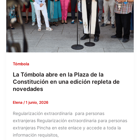
Tómbola
La Tómbola abre en la Plaza de la
Constitución en una edición repleta de
novedades
Elena
/
1 junio, 2026
Regularización extraordinaria para personas
extranjeras Regularización extraordinaria para personas
extranjeras Pincha en este enlace y accede a toda la
información requisitos,