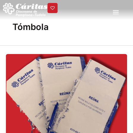
Ir
al
contenido
Tómbola