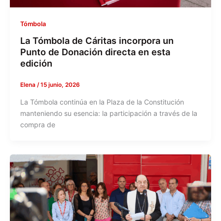
Tómbola
La Tómbola de Cáritas incorpora un
Punto de Donación directa en esta
edición
Elena
/
15 junio, 2026
La Tómbola continúa en la Plaza de la Constitución
manteniendo su esencia: la participación a través de la
compra de