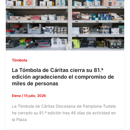
Tómbola
La Tómbola de Cáritas cierra su 81.ª
edición agradeciendo el compromiso de
miles de personas
Elena
/
15 julio, 2026
La Tómbola de Cáritas Diocesana de Pamplona-Tudela
ha cerrado su 81.ª edición tras 46 días de actividad en
la Plaza