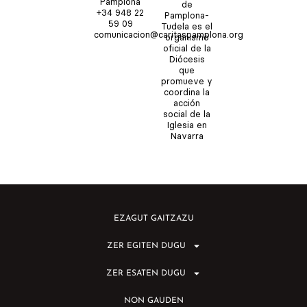
u
a
b
i
Pamplona
de
b
g
o
t
+34 948 22
Pamplona-
e
r
o
t
59 09
Tudela es el
comunicacion@caritaspamplona.org
a
k
e
organismo
m
r
oficial de la
Diócesis
que
promueve y
coordina la
acción
social de la
Iglesia en
Navarra
EZAGUT GAITZAZU
ZER EGITEN DUGU
ZER ESATEN DUGU
NON GAUDEN