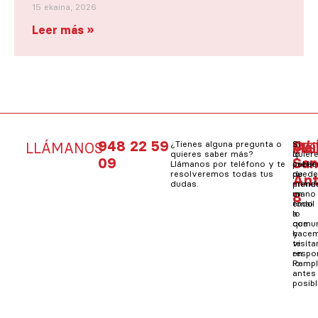
15 ekaina, 2026
Leer más »
948 22 59
C/
¿Tienes alguna pregunta o
Si
Mai
Si
LLÁMANOS
VIS
ES
quieres saber más?
quier
lo
09
Sa
Llámanos por teléfono y te
saber
prefie
resolveremos todas tus
de
pued
An
dudas.
prime
mand
8
mano
un
todo
email
lo
a
que
comun
hacem
y
visít
te
en
resp
Pampl
lo
antes
posibl