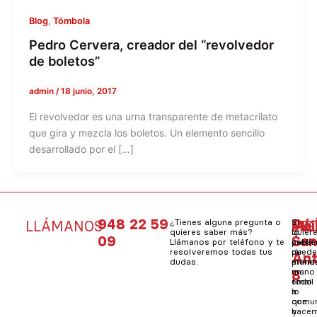
,
Blog
Tómbola
Pedro Cervera, creador del “revolvedor
de boletos”
admin
/
18 junio, 2017
El revolvedor es una urna transparente de metacrilato
que gira y mezcla los boletos. Un elemento sencillo
desarrollado por el […]
948 22 59
C/
¿Tienes alguna pregunta o
Si
Mai
Si
LLÁMANOS
VIS
ES
quieres saber más?
quier
lo
09
Sa
Llámanos por teléfono y te
saber
prefie
resolveremos todas tus
de
pued
An
dudas.
prime
mand
8
mano
un
todo
email
lo
a
que
comun
hacem
y