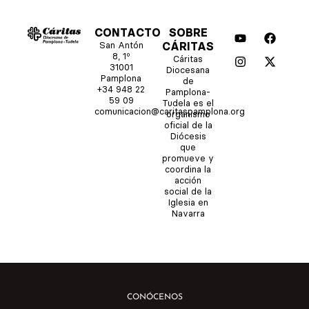
Y
I
F
X
CONTACTO
SOBRE
o
n
a
-
San Antón
CÁRITAS
u
s
c
t
8, 1º
Cáritas
t
t
e
w
31001
Diocesana
u
a
b
i
Pamplona
de
b
g
o
t
+34 948 22
Pamplona-
e
r
o
t
59 09
Tudela es el
comunicacion@caritaspamplona.org
a
k
e
organismo
m
r
oficial de la
Diócesis
que
promueve y
coordina la
acción
social de la
Iglesia en
Navarra
CONÓCENOS